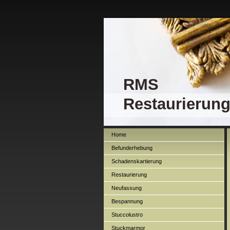
RMS
Restaurierun
Home
Befunderhebung
Schadenskartierung
Restaurierung
Neufassung
Bespannung
Stuccolustro
Stuckmarmor