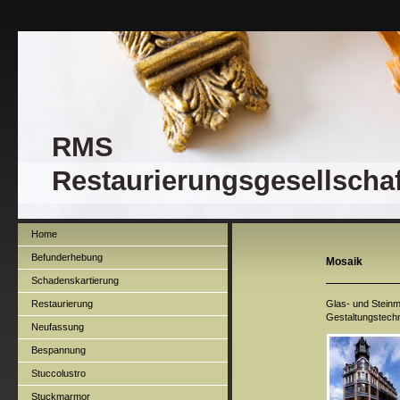
RMS
Restaurierungsgesellscha
Home
Befunderhebung
Mosaik
Schadenskartierung
Restaurierung
Glas- und Steinm
Gestaltungstechn
Neufassung
Bespannung
Stuccolustro
Stuckmarmor