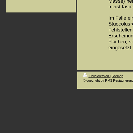
Masse) her
meist lasi
Im Falle ei
Stuccolusr
Fehlstelle
Erscheinung
Flächen, s
eingesetzt.
Druckversion
|
Sitemap
© copyright by RMS Restaurierun