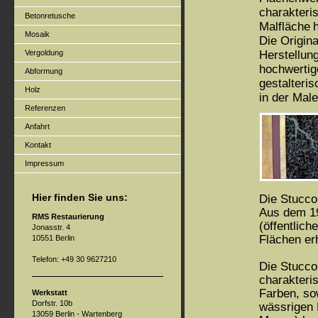
charakteris
Betonretusche
Malfläche
h
Mosaik
Die Origina
Herstellun
Vergoldung
hochwertig
Abformung
gestalteri
Holz
in der Male
Referenzen
Anfahrt
Kontakt
Impressum
Hier finden Sie uns:
Die Stuccol
Aus dem 19.
RMS Restaurierung
(öffentlic
Jonasstr. 4
Flächen er
10551 Berlin
Telefon: +49 30 9627210
Die Stuccol
charakteri
Farben, so
Werkstatt
Dorfstr. 10b
wässrigen B
13059 Berlin - Wartenberg