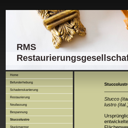
RMS
Restaurierungsgesellscha
Home
Befunderhebung
Stuccolustr
Schadenskartierung
Restaurierung
Stucco (ita
lustro (ital
Neufassung
Bespannung
Ursprüngli
Stuccolustro
entwickelt
Flächen
wer
Stuckmarmor