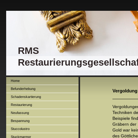
RMS
Restaurierungsgesellscha
Home
Befunderhebung
Vergoldung
Schadenskartierung
Restaurierung
Vergoldungen
Techniken de
Neufassung
Beispiele fin
Bespannung
Gräbern der 
Stuccolustro
Gold war kei
des Göttliche
Stuckmarmor